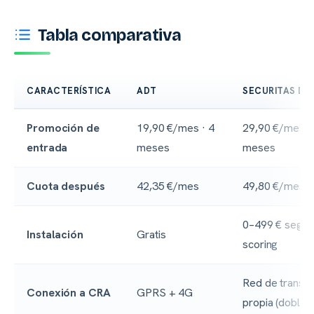
Tabla comparativa
CARACTERÍSTICA
ADT
SECURITAS DI
Comparativa de alarmas
Promoción de
19,90 €/mes · 4
29,90 €/mes ·
entrada
meses
meses
Cuota después
42,35 €/mes
49,80 €/mes
0–499 € según
Instalación
Gratis
scoring
Red de transm
Conexión a CRA
GPRS + 4G
propia (doble v