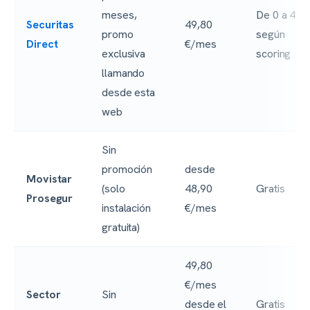
meses,
De 0 a 499
Securitas
49,80
promo
según
Direct
€/mes
exclusiva
scoring
llamando
desde esta
web
Sin
promoción
desde
Movistar
(solo
48,90
Gratis
Prosegur
instalación
€/mes
gratuita)
49,80
€/mes
Sector
Sin
desde el
Gratis