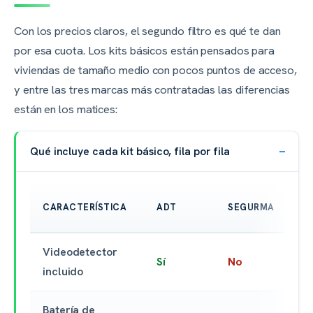
Con los precios claros, el segundo filtro es qué te dan
por esa cuota. Los kits básicos están pensados para
viviendas de tamaño medio con pocos puntos de acceso,
y entre las tres marcas más contratadas las diferencias
están en los matices:
Qué incluye cada kit básico, fila por fila
SE
CARACTERÍSTICA
ADT
SEGURMA
DI
Videodetector
Sí
No
N
incluido
Batería de