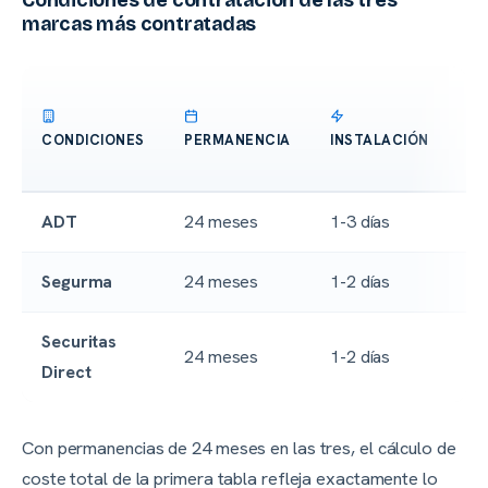
Condiciones de contratación de las tres
marcas más contratadas
CO
CONDICIONES
PERMANENCIA
INSTALACIÓN
C
M
ADT
24 meses
1-3 días
Ha
Segurma
24 meses
1-2 días
Ha
Securitas
24 meses
1-2 días
Sí
Direct
Con permanencias de 24 meses en las tres, el cálculo de
coste total de la primera tabla refleja exactamente lo