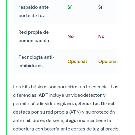
respaldo ante
Sí
Sí
Sí
corte de luz
Red propia de
No
No
Sí
comunicación
Tecnología anti-
Opcional
Opcional
Sí
inhibidores
Los kits básicos son parecidos en lo esencial. Las
diferencias:
ADT
incluye un videodetector y
permite añadir videovigilancia;
Securitas Direct
destaca por su red propia (ATN) y su protección
anti-inhibidores de serie;
Segurma
mantiene la
cobertura con batería ante cortes de luz al precio