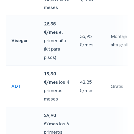
meses
28,95
€/mes
el
35,95
Montaje y
Visegur
primer año
€/mes
alta gratis
(kit para
pisos)
19,90
€/mes
los 4
42,35
ADT
Gratis
primeros
€/mes
meses
29,90
€/mes
los 6
primeros