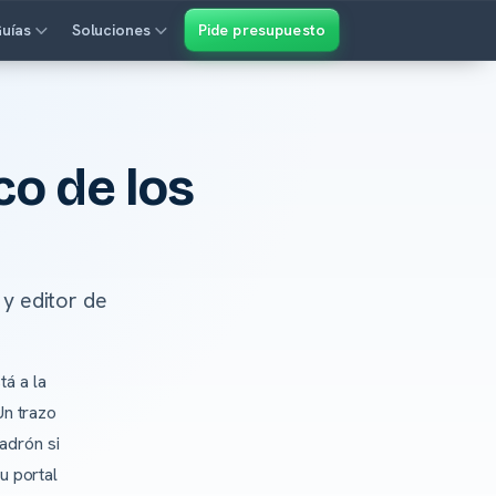
uías
Soluciones
Pide presupuesto
co de los
 y editor de
tá a la
Un trazo
ladrón si
u portal