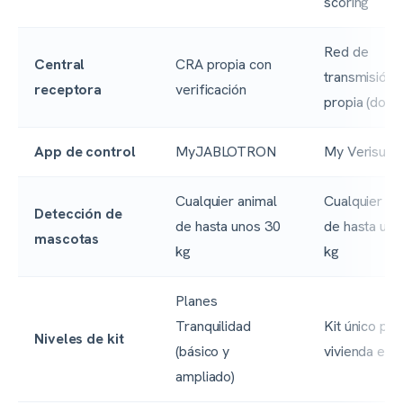
scoring
Red de
Central
CRA propia con
transmisión
receptora
verificación
propia (doble
App de control
MyJABLOTRON
My Verisure
Cualquier animal
Cualquier an
Detección de
de hasta unos 30
de hasta uno
mascotas
kg
kg
Planes
Tranquilidad
Kit único par
Niveles de kit
(básico y
vivienda est
ampliado)