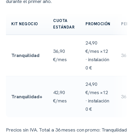
durante el primer año.
CUOTA
KIT NEGOCIO
PROMOCIÓN
PERM
ESTÁNDAR
24,90
36,90
€/mes ×12
Tranquilidad
36 m
€/mes
· instalación
0 €
24,90
42,90
€/mes ×12
Tranquilidad+
36 m
€/mes
· instalación
0 €
Precios sin IVA. Total a 36 meses con promo: Tranquilidad