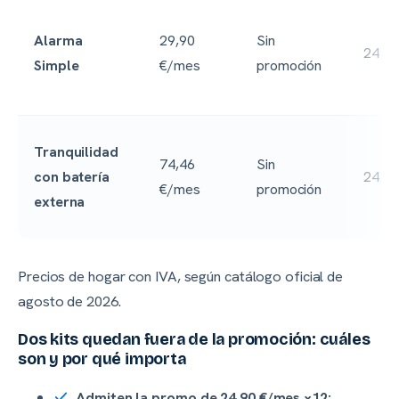
Alarma
29,90
Sin
24 m
Simple
€/mes
promoción
Tranquilidad
74,46
Sin
con batería
24 m
€/mes
promoción
externa
Precios de hogar con IVA, según catálogo oficial de
agosto de 2026
.
Dos kits quedan fuera de la promoción: cuáles
son y por qué importa
Admiten la promo de 24,90 €/mes ×12: