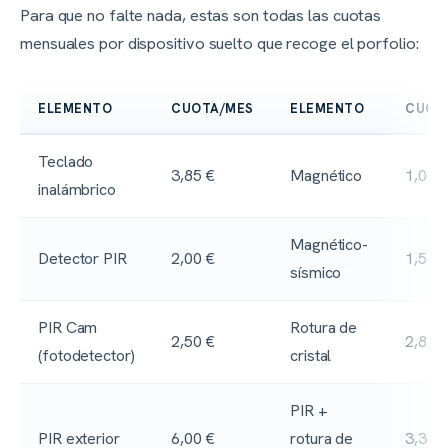
Para que no falte nada, estas son todas las cuotas
mensuales por dispositivo suelto que recoge el porfolio:
ELEMENTO
CUOTA/MES
ELEMENTO
CUOT
Teclado
3,85 €
Magnético
1,00 
inalámbrico
Magnético-
Detector PIR
2,00 €
1,50 
sísmico
PIR Cam
Rotura de
2,50 €
2,85 
(fotodetector)
cristal
PIR +
PIR exterior
6,00 €
rotura de
3,39 