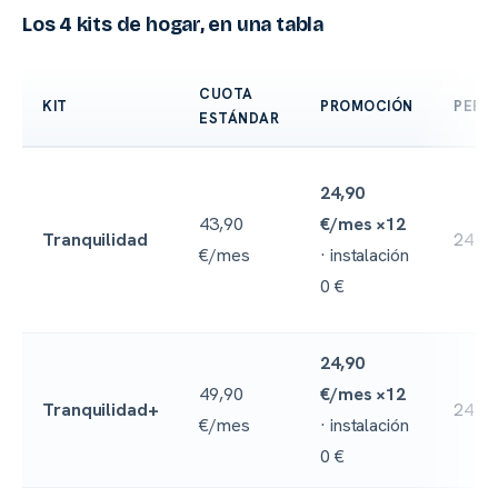
Los 4 kits de hogar, en una tabla
CUOTA
KIT
PROMOCIÓN
PERM
ESTÁNDAR
24,90
43,90
€/mes ×12
Tranquilidad
24 m
€/mes
· instalación
0 €
24,90
49,90
€/mes ×12
Tranquilidad+
24 m
€/mes
· instalación
0 €