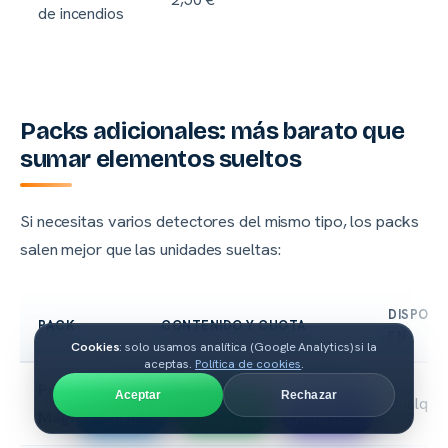
de incendios
Packs adicionales: más barato que
sumar elementos sueltos
Si necesitas varios detectores del mismo tipo, los packs
salen mejor que las unidades sueltas:
DISPONI
PACK
CONTENIDO Y CUOTA
EN
Cookies
: solo usamos analítica (Google Analytics) si la
aceptas.
Política de cookies
.
Pack
2 uds: 1,50 €/mes · 4 uds:
Aceptar
Rechazar
Cualquier
Magnéticos
3,00 €/mes
Llamar
WhatsApp
Presupuesto