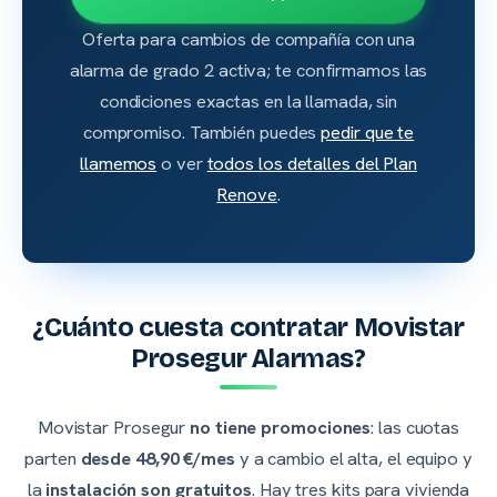
Oferta para cambios de compañía con una
alarma de grado 2 activa; te confirmamos las
condiciones exactas en la llamada, sin
compromiso. También puedes
pedir que te
llamemos
o ver
todos los detalles del Plan
Renove
.
¿Cuánto cuesta contratar Movistar
Prosegur Alarmas?
Movistar Prosegur
no tiene promociones
: las cuotas
parten
desde 48,90 €/mes
y a cambio el alta, el equipo y
la
instalación son gratuitos
. Hay tres kits para vivienda