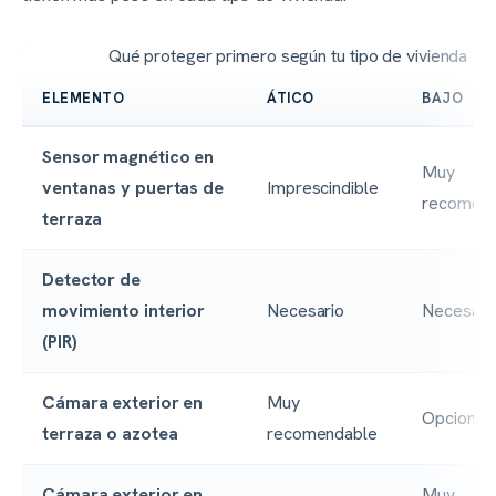
Qué proteger primero según tu tipo de vivienda
ELEMENTO
ÁTICO
BAJO
Sensor magnético en
Muy
ventanas y puertas de
Imprescindible
recomend
terraza
Detector de
movimiento interior
Necesario
Necesari
(PIR)
Cámara exterior en
Muy
Opcional
terraza o azotea
recomendable
Cámara exterior en
Muy