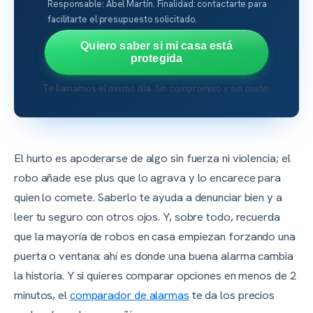
Responsable: Abel Martín. Finalidad: contactarte para
facilitarte el presupuesto solicitado.
Quiero saber si mi casa está
protegida
Te llamamos el mismo día. Sin compromiso y sin coste.
El hurto es apoderarse de algo sin fuerza ni violencia; el
robo añade ese plus que lo agrava y lo encarece para
quien lo comete. Saberlo te ayuda a denunciar bien y a
leer tu seguro con otros ojos. Y, sobre todo, recuerda
que la mayoría de robos en casa empiezan forzando una
puerta o ventana: ahí es donde una buena alarma cambia
la historia. Y si quieres comparar opciones en menos de 2
minutos, el
comparador de alarmas
te da los precios