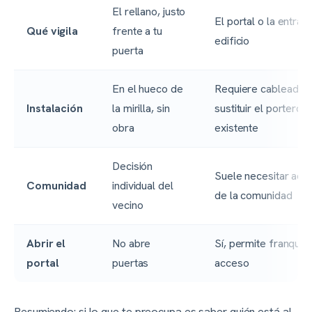
El rellano, justo
El portal o la entrad
Qué vigila
frente a tu
edificio
puerta
En el hueco de
Requiere cableado 
Instalación
la mirilla, sin
sustituir el portero
obra
existente
Decisión
Suele necesitar acu
Comunidad
individual del
de la comunidad
vecino
Abrir el
No abre
Sí, permite franquea
portal
puertas
acceso
Resumiendo: si lo que te preocupa es saber quién está al