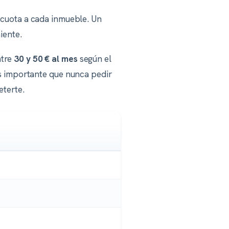
a cuota a cada inmueble. Un
iente.
ntre
30 y 50 € al mes
según el
ás importante que nunca pedir
terte.