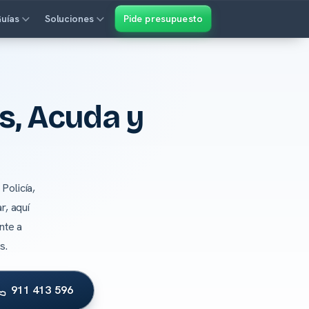
uías
Soluciones
Pide presupuesto
s, Acuda y
Policía,
r, aquí
nte a
s.
911 413 596