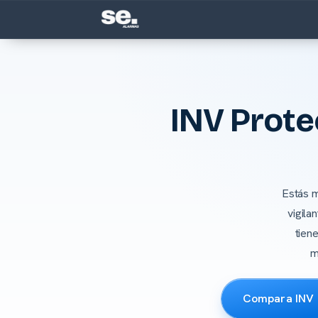
INV Prote
Estás m
vigila
tien
m
Compara INV c