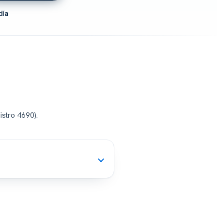
día
istro 4690).