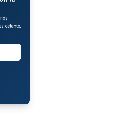
enes
es delante.