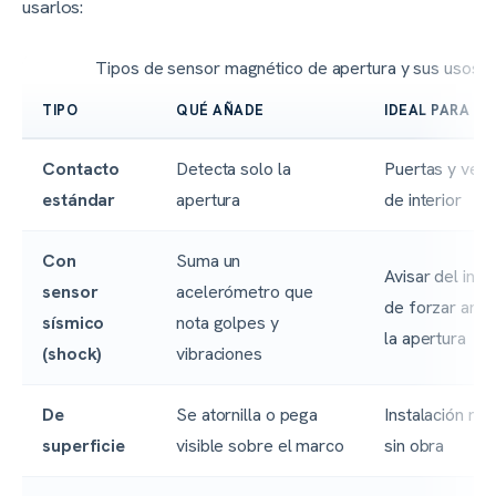
usarlos:
Tipos de sensor magnético de apertura y sus usos
TIPO
QUÉ AÑADE
IDEAL PARA
Contacto
Detecta solo la
Puertas y ven
estándar
apertura
de interior
Con
Suma un
Avisar del inte
sensor
acelerómetro que
de forzar ante
sísmico
nota golpes y
la apertura
(shock)
vibraciones
De
Se atornilla o pega
Instalación ráp
superficie
visible sobre el marco
sin obra