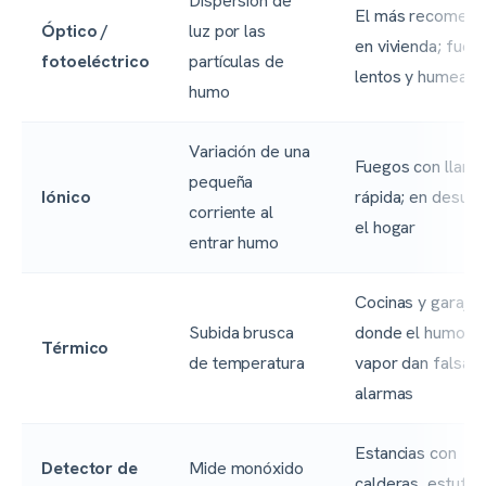
Dispersión de
El más recomen
Óptico /
luz por las
en vivienda; fueg
fotoeléctrico
partículas de
lentos y humeant
humo
Variación de una
Fuegos con llama
pequeña
Iónico
rápida; en desuso
corriente al
el hogar
entrar humo
Cocinas y garajes
Subida brusca
donde el humo o 
Térmico
de temperatura
vapor dan falsas
alarmas
Estancias con
Detector de
Mide monóxido
calderas, estufas