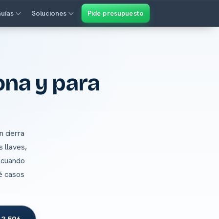
uías
Soluciones
Pide presupuesto
ona y para
n cierra
 llaves,
e cuando
ué casos