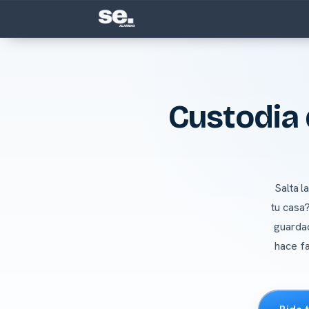
Custodia 
Salta l
tu casa
guardad
hace fa