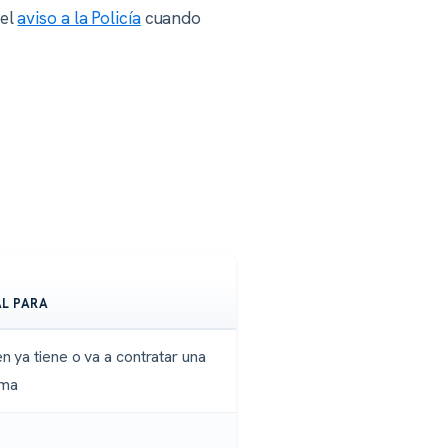
 el
aviso a la Policía
cuando
AL PARA
n ya tiene o va a contratar una
rma