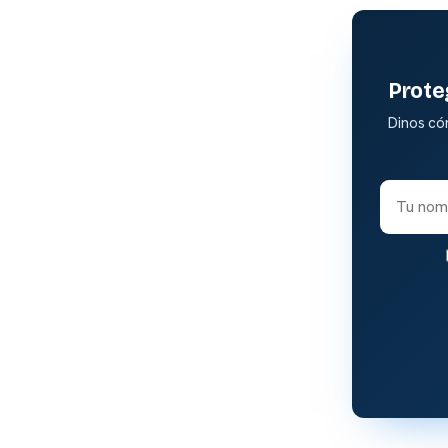
Prote
Dinos có