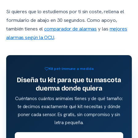
Si quieres que lo estudiemos por ti sin coste, rellena el
formulario de abajo en 30 segundos. Como apoyo,
también tienes el
comparador de alarmas
y las
mejores
alarmas según la OCU
.
Kit pet-immune a medida
Diseña tu kit para que tu mascota
duerma donde quiera
Cuéntanos cuántos animales tienes y de qué tamaño:
te decimos exactamente qué kit necesitas y dónde
poner cada sensor. Es gratis, sin compromiso y sin
letra pequeña.