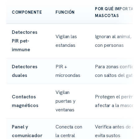
POR QUÉ IMPORTA 
COMPONENTE
FUNCIÓN
MASCOTAS
Detectores
Vigilan las
Ignoran al animal, sa
PIR pet-
estancias
con personas
immune
Detectores
PIR +
Para zonas conflicti
duales
microondas
con saltos del gato
Vigilan
Contactos
Protegen el perímetr
puertas y
magnéticos
afectar a la mascota
ventanas
Panel y
Conecta con
Verifica antes de avi
comunicador
la central
evita sustos