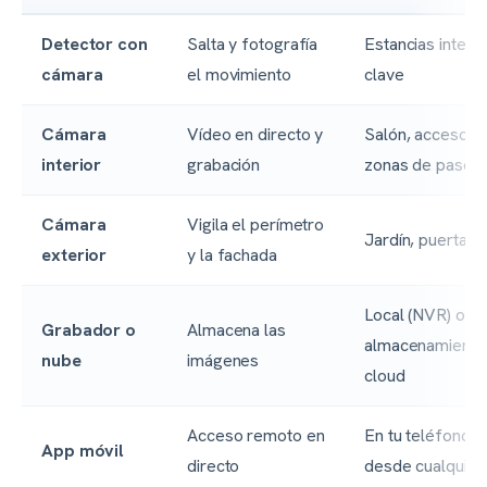
Detector con
Salta y fotografía
Estancias interi
cámara
el movimiento
clave
Cámara
Vídeo en directo y
Salón, accesos,
interior
grabación
zonas de paso
Cámara
Vigila el perímetro
Jardín, puerta, g
exterior
y la fachada
Local (NVR) o
Grabador o
Almacena las
almacenamiento
nube
imágenes
cloud
Acceso remoto en
En tu teléfono,
App móvil
directo
desde cualquier 