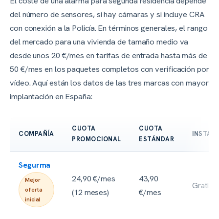
El coste de una alarma para segunda residencia depende
del número de sensores, si hay cámaras y si incluye CRA
con conexión a la Policía. En términos generales, el rango
del mercado para una vivienda de tamaño medio va
desde unos 20 €/mes en tarifas de entrada hasta más de
50 €/mes en los paquetes completos con verificación por
vídeo. Aquí están los datos de las tres marcas con mayor
implantación en España:
CUOTA
CUOTA
COMPAÑÍA
INSTAL
PROMOCIONAL
ESTÁNDAR
Segurma
24,90 €/mes
43,90
Mejor
Gratis
oferta
(12 meses)
€/mes
inicial